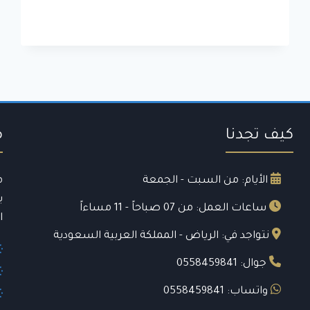
كيف تجدنا
م
الأيام: من السبت - الجمعة
م
ي
ساعات العمل: من 07 صباحاً - 11 مساءاً
ا
نتواجد في: الرياض - المملكة العربية السعودية
جوال: 0558459841
واتساب: 0558459841