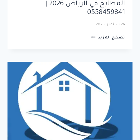
المطابخ في الرياض 2026 |
0558459841
26 سبتمبر، 2025
دليل
تصفح المزيد
شامل
عن
خدمات
وأنواع
المطابخ
في
الرياض
2026
|
0558459841